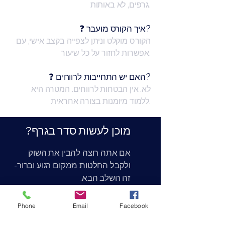
גרפים, לא באותות.
❓ איך הקורס מועבר?
הקורס מוקלט וניתן לצפייה בקצב אישי, עם
אפשרות לחזור על כל שיעור.
❓ האם יש התחייבות לרווחים?
לא. אין הבטחות לרווחים. המטרה היא
ללמוד מיומנות בצורה אחראית.
?מוכן לעשות סדר בגרף
אם אתה רוצה להבין את השוק
-ולקבל החלטות ממקום רגוע וברור
.זה השלב הבא
Phone
Email
Facebook
קבל פרטים בווטסאפ