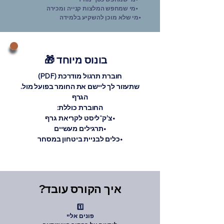
מי שמחפש המלצות קנייה ומכירה•
מי שלא מוכן להשקיע בלמידה•
🎁 בונוס מיוחד
(PDF) חוברת תרגול מודרכת
.שתעזור לך ליישם את החומר בפועל מול
הגרף
:החוברת כוללת
צ’ק־ליסט לקריאת גרף•
תרגילים מעשיים•
כלים לבניית ביטחון במסחר•
?איך הקורס עובד
1️⃣
פונים אליי