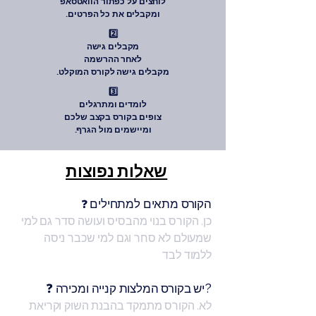
לוחצים על כפתור הוואטסאפ
.ומקבלים את כל הפרטים
2️⃣
מקבלים גישה
לאחר ההרשמה
.מקבלים גישה לקורס המוקלט
3️⃣
לומדים ומתרגלים
צופים בקורס בקצב שלכם
.ומיישמים מול הגרף
שאלות נפוצות
הקורס מתאים למתחילים
❓
כן. הקורס בנוי מהבסיס ועושה סדר גם למי
שמעולם לא סחר וגם למי שכבר ניסה
ללמוד לבד
❓ יש בקורס המלצות קנייה ומכירה?
לא. הקורס מתמקד בהבנת השוק וקריאת